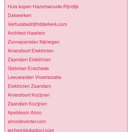
Huis kopen Hazerswoude-Rijndijk
Dakwerken
Verhuisbedrijfridderkerk.com
Architect Haarlem
Zonnepanelen Nijmegen
Amersfoort Elektricien
Zaandam Elektricien
Gietvloer Enschede
Leeuwarden Vloerisolatie
Elektricien Zaandam
Amersfoort Kozijnen
Zaandam Kozijnen
Apeldoorn Airco
aircodeventer.com
arnhemstukadoor.com